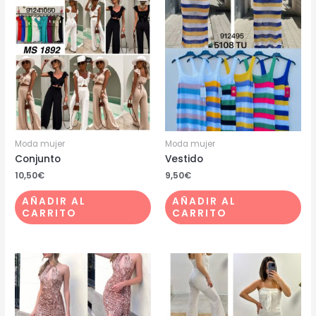
Moda mujer
Moda mujer
Conjunto
Vestido
10,50
€
9,50
€
AÑADIR AL
AÑADIR AL
CARRITO
CARRITO