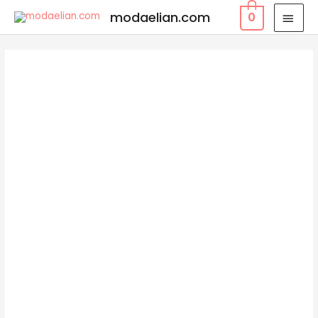
modaelian.com
0