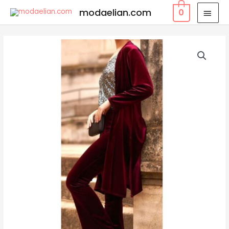
modaelian.com
0