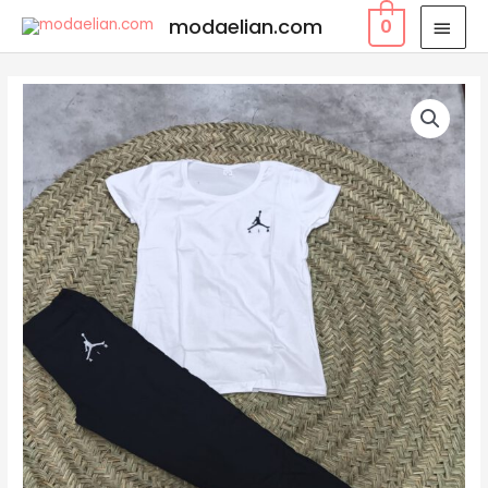
modaelian.com
0