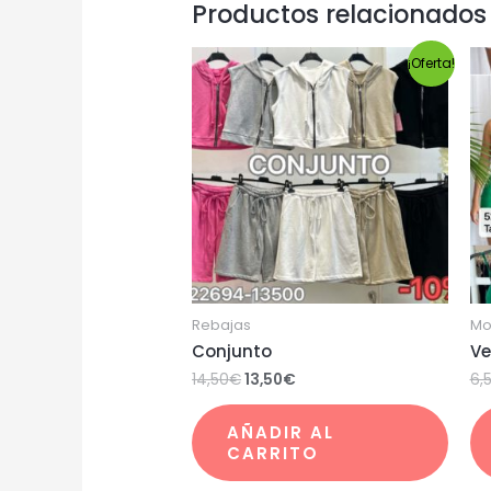
Productos relacionados
¡Oferta!
Rebajas
Mo
Conjunto
Ve
14,50
€
13,50
€
6,
AÑADIR AL
CARRITO