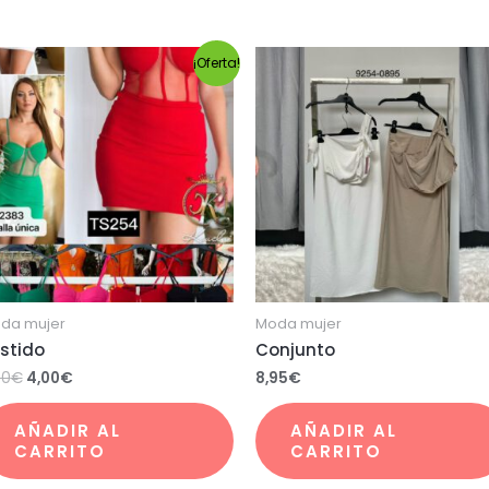
¡Oferta!
da mujer
Moda mujer
stido
Conjunto
50
€
4,00
€
8,95
€
AÑADIR AL
AÑADIR AL
CARRITO
CARRITO