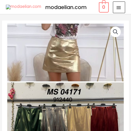
modaelian.com
0