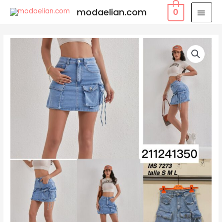
modaelian.com
0