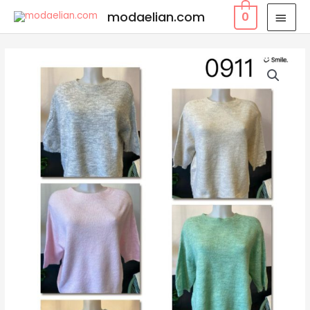
modaelian.com
0