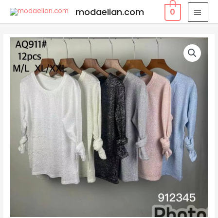
modaelian.com
0