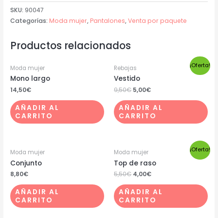
SKU:
90047
Categorías:
Moda mujer
,
Pantalones
,
Venta por paquete
Productos relacionados
¡Oferta!
Moda mujer
Rebajas
Mono largo
Vestido
14,50
€
9,50
€
5,00
€
AÑADIR AL
AÑADIR AL
CARRITO
CARRITO
¡Oferta!
Moda mujer
Moda mujer
Conjunto
Top de raso
8,80
€
5,50
€
4,00
€
AÑADIR AL
AÑADIR AL
CARRITO
CARRITO