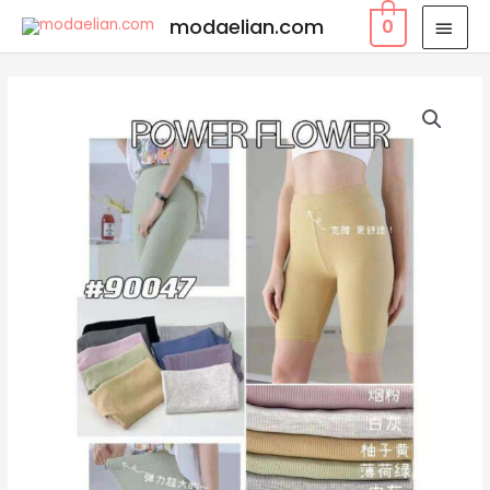
modaelian.com
0