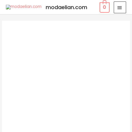
modaelian.com
0