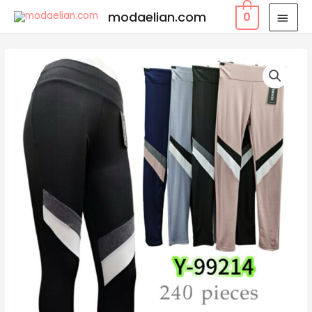
modaelian.com
0