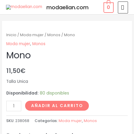
Ir
MEN
modaelian.com
0
al
PRI
contenido
Inicio
/
Moda mujer
/
Monos
/ Mono
Moda mujer
,
Monos
Mono
11,50
€
Talla Unica
Disponibilidad:
80 disponibles
Mono
AÑADIR AL CARRITO
cantidad
SKU:
238068
Categorías:
Moda mujer
,
Monos