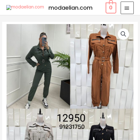
modaelian.com
0