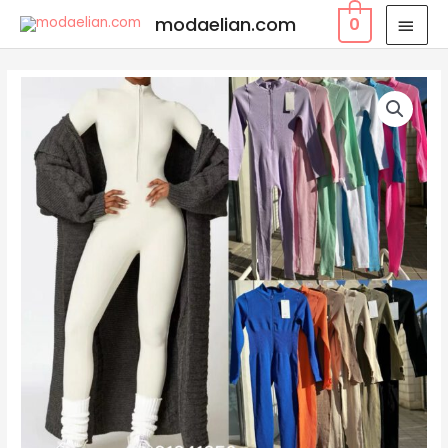
modaelian.com
0