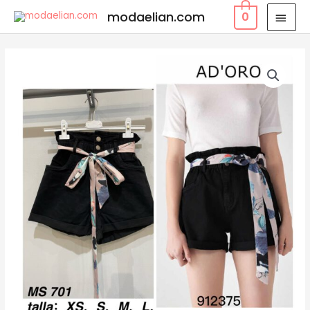
modaelian.com
0