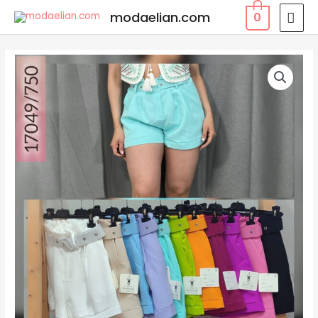
modaelian.com
0