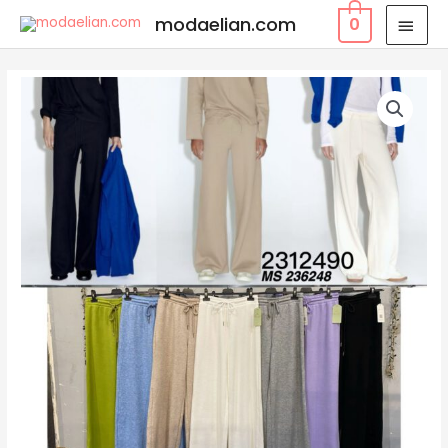
modaelian.com
0