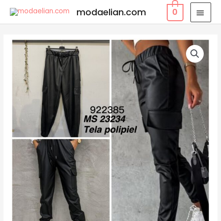
modaelian.com
0