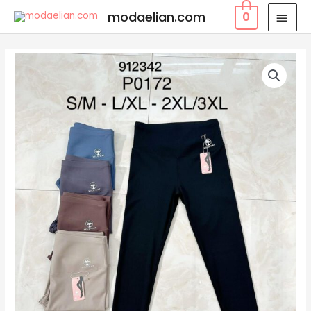
modaelian.com
0