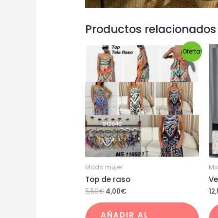
Productos relacionados
¡Oferta!
Moda mujer
Mo
Top de raso
Ve
5,50
€
4,00
€
12
AÑADIR AL