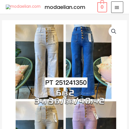
modaelian.com
0