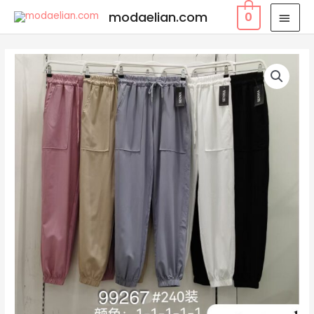
modaelian.com
0