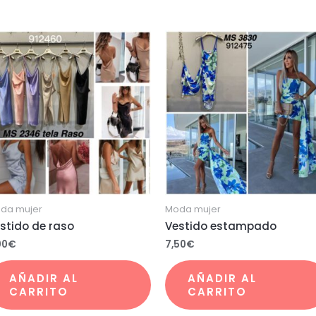
da mujer
Moda mujer
stido de raso
Vestido estampado
00
€
7,50
€
AÑADIR AL
AÑADIR AL
CARRITO
CARRITO