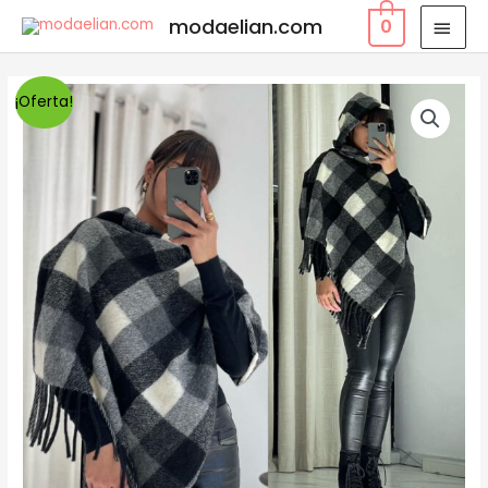
modaelian.com
0
¡Oferta!