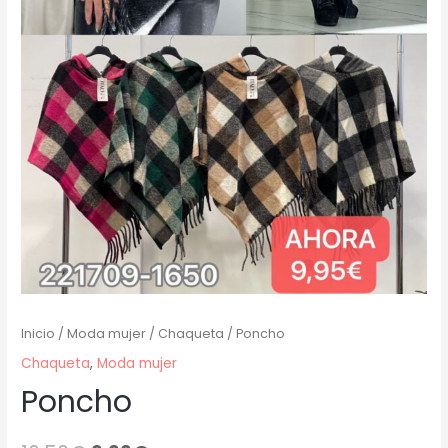
Inicio
/
Moda mujer
/
Chaqueta
/ Poncho
Chaqueta
,
Moda mujer
Poncho