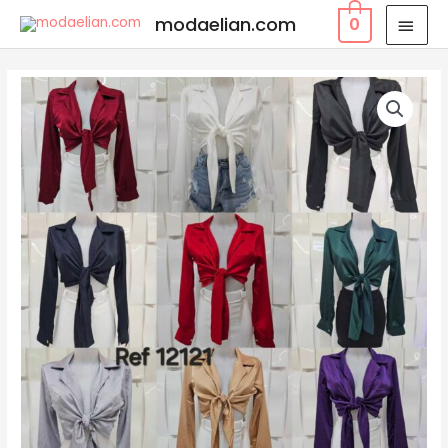
modaelian.com
0