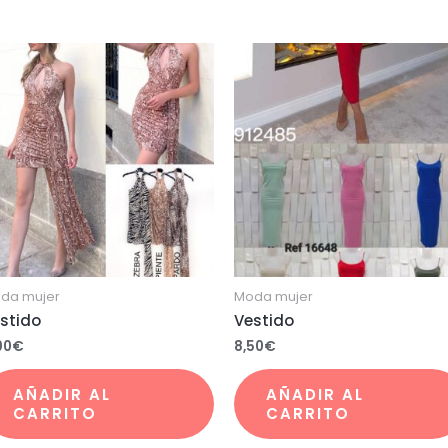
da mujer
Moda mujer
stido
Vestido
00
€
8,50
€
AÑADIR AL
AÑADIR AL
CARRITO
CARRITO