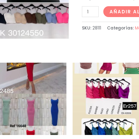
AÑADIR A
SKU:
28111
Categorías:
M