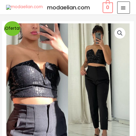
modaelian.com
0
¡Oferta!