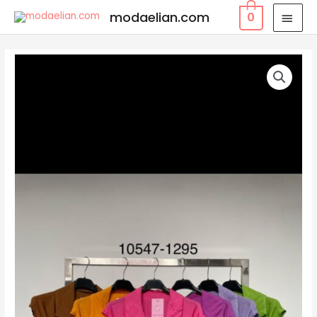
modaelian.com
0