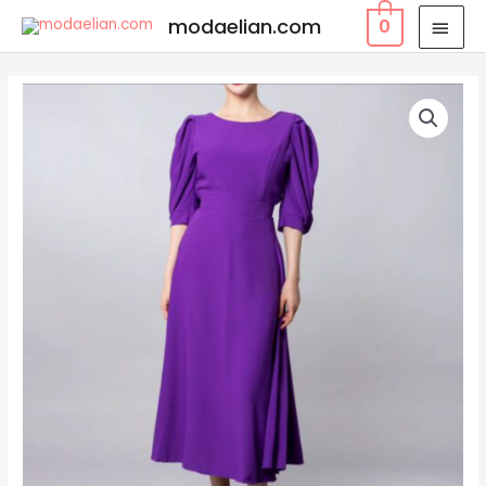
modaelian.com
0