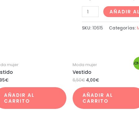
AÑADIR A
SKU:
10615
Categorías:
¡Of
da mujer
Moda mujer
stido
Vestido
,95
€
6,50
€
4,00
€
AÑADIR AL
AÑADIR AL
CARRITO
CARRITO