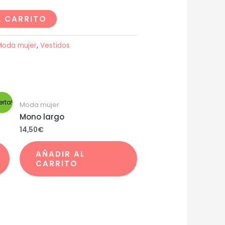
L CARRITO
Moda mujer
,
Vestidos
erta!
Moda mujer
Mono largo
14,50
€
AÑADIR AL
CARRITO