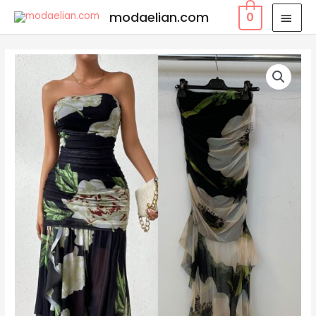
modaelian.com
0