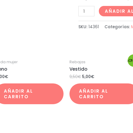
AÑADIR A
SKU:
14361
Categorías:
¡Of
da mujer
Rebajas
ono
Vestido
,00
€
9,50
€
5,00
€
AÑADIR AL
AÑADIR AL
CARRITO
CARRITO