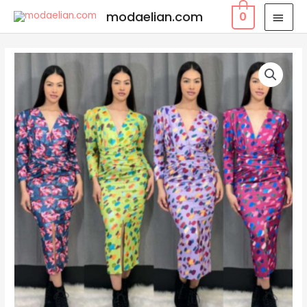
modaelian.com
0