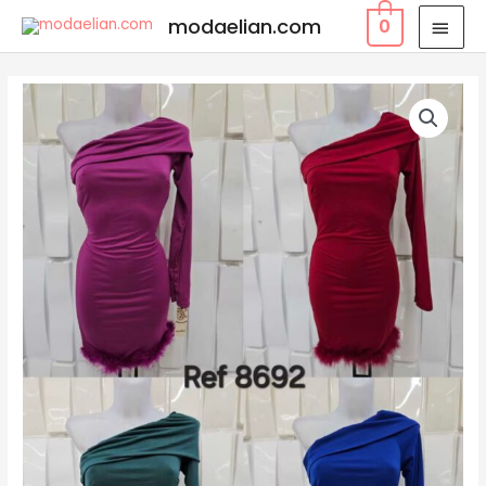
modaelian.com
0