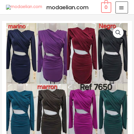
modaelian.com
0