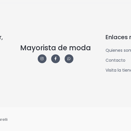
,
Enlaces 
Mayorista de moda
Quienes so
Contacto
Visita la tie
elli