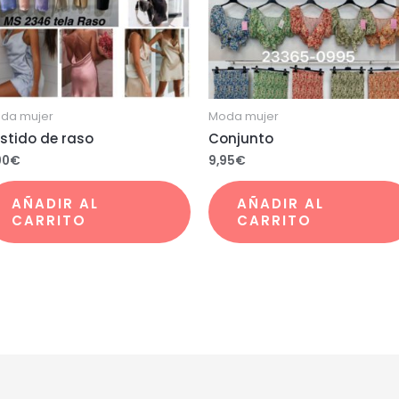
da mujer
Moda mujer
stido de raso
Conjunto
00
€
9,95
€
AÑADIR AL
AÑADIR AL
CARRITO
CARRITO