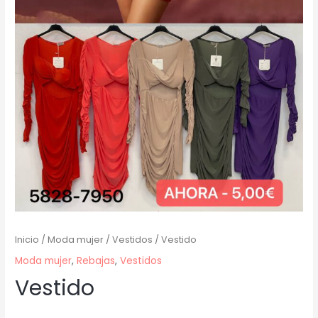
Inicio
/
Moda mujer
/
Vestidos
/ Vestido
Moda mujer
,
Rebajas
,
Vestidos
Vestido