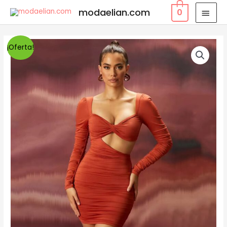
modaelian.com
0
¡Oferta!