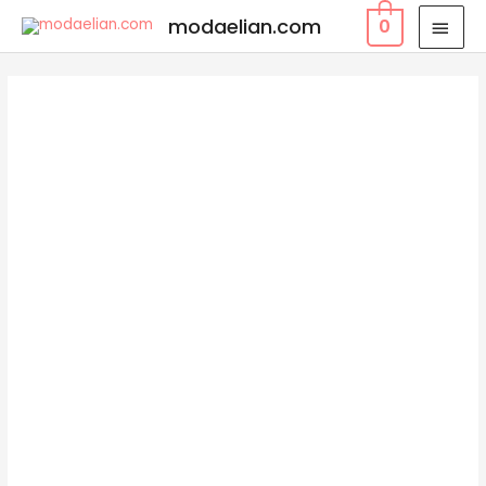
modaelian.com
0