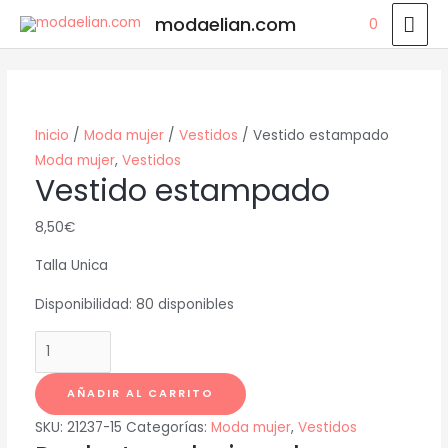
Ir
ME
modaelian.com
0
al
PRI
contenido
Inicio
/
Moda mujer
/
Vestidos
/ Vestido estampado
Moda mujer
,
Vestidos
Vestido estampado
8,50
€
Talla Unica
Disponibilidad:
80 disponibles
Vestido
estampado
cantidad
AÑADIR AL CARRITO
SKU:
21237-15
Categorías:
Moda mujer
,
Vestidos