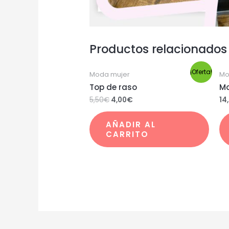
Productos relacionados
¡Oferta!
Moda mujer
Mo
Top de raso
Mo
5,50
€
4,00
€
14
AÑADIR AL
CARRITO