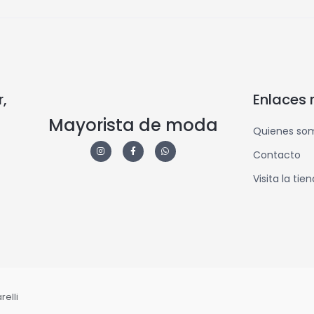
,
Enlaces 
Mayorista de moda
Quienes so
Contacto
Visita la tie
elli