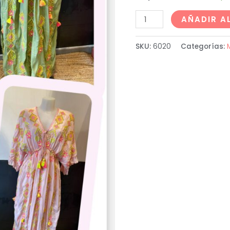
AÑADIR A
SKU:
6020
Categorías: