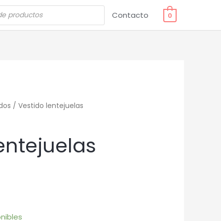
Contacto
0
dos
/ Vestido lentejuelas
entejuelas
nibles