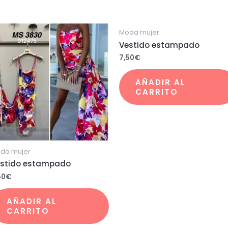
Moda mujer
Vestido estampado
7,50
€
AÑADIR AL
CARRITO
da mujer
stido estampado
50
€
AÑADIR AL
CARRITO