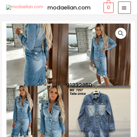
modaelian.com
0