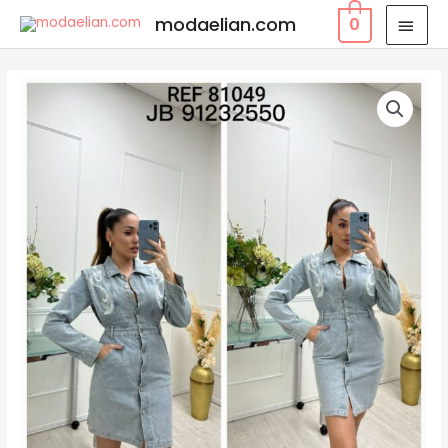
modaelian.com
0