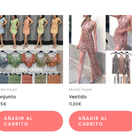
da mujer
Moda mujer
njunto
Vestido
95
€
11,00
€
AÑADIR AL
AÑADIR AL
CARRITO
CARRITO