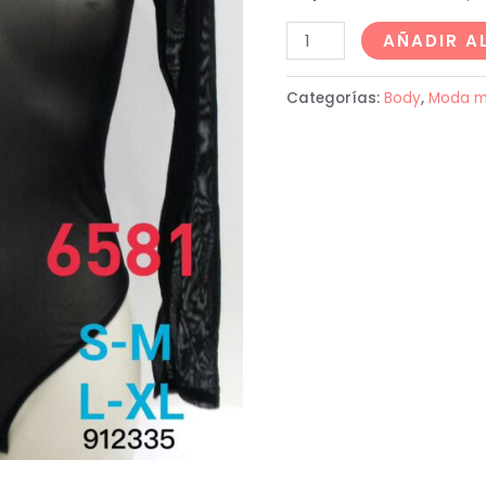
AÑADIR A
Categorías:
Body
,
Moda m