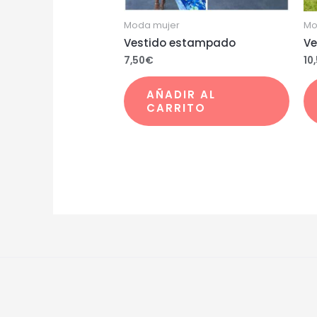
Moda mujer
Mo
Vestido estampado
Ve
7,50
€
10
AÑADIR AL
CARRITO