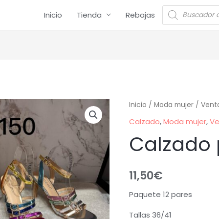
Inicio
Tienda
Rebajas
Inicio
/
Moda mujer
/
Vent
Calzado
,
Moda mujer
,
Ve
Calzado 
11,50
€
Paquete 12 pares
Tallas 36/41