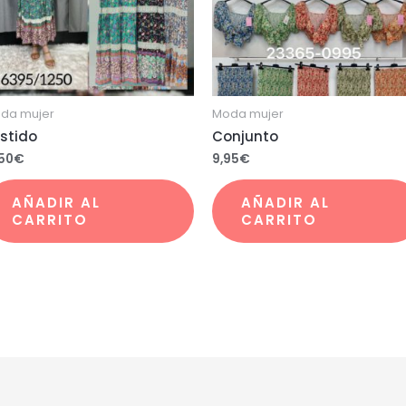
da mujer
Moda mujer
stido
Conjunto
,50
€
9,95
€
AÑADIR AL
AÑADIR AL
CARRITO
CARRITO