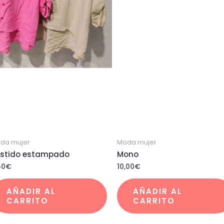
da mujer
Moda mujer
stido estampado
Mono
50
€
10,00
€
AÑADIR AL
AÑADIR AL
CARRITO
CARRITO