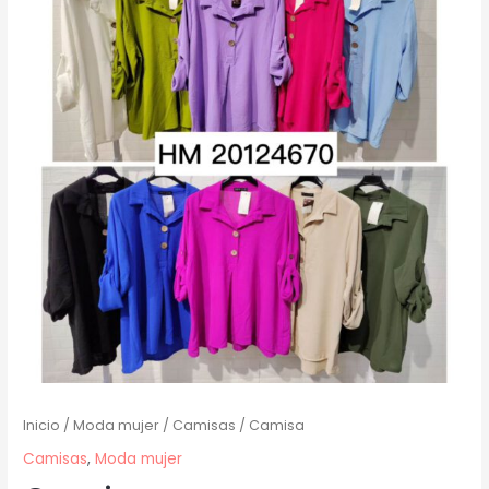
Inicio
/
Moda mujer
/
Camisas
/ Camisa
Camisas
,
Moda mujer