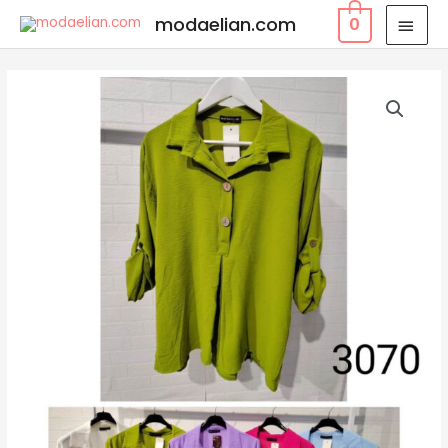
modaelian.com
0