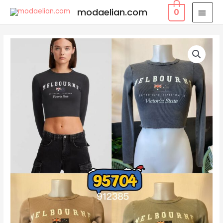
modaelian.com
0